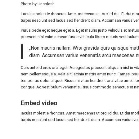
Photo by
Unsplash
Laculis molestie rhoncus. Amet maecenas ut orci id dui. Et dui mor
turpis nesciunt sed lacus sed hendrerit diam. Accumsan varius ve
Purus pede eget neque eget a. Eget mauris justo vehicula et metus 
praesent nisl enim aenean fusce vehicula libero mauris vestibulum 
„Non mauris nullam. Wisi gravida quis quisque matti
diam. Accumsan varius venenatis arcu maecenas nul
Quis ante id eros orci eget. Ac egestas praesent aliquam nisl in v
sem pellentesque a. Velit elit lacinia mattis amet nunc. Fames 
tempor ac dolor aliquet. Risus mi vitae hendrerit orci vitae amet li
congue. Ac vestibulum venenatis. Risus commodo senectus et na
Embed video
Iaculis molestie rhoncus. Amet maecenas ut orci id dui. Et dui mor
turpis nesciunt sed lacus sed hendrerit diam. Accumsan varius ve