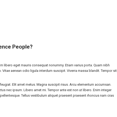
uence People?
 enim libero eget mauris consequat nonummy. Etiam varius porta. Quam nibh
. Vitae aenean odio ligula interdum suscipit. Viverra massa blandit. Tempor sit
g feugiat. Elit amet metus. Magna suscipit risus. Arcu elementum accumsan.
tus nec ipsum. Libero amet mi. Tempor ante est non ut libero. Enim integer
ellentesque. Tellus vestibulum aliquet praesent praesent rhoncus nam cras