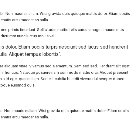
bi. Non mauris nullam. Wisi gravida quis quisque mattis dolor. Etiam sociis
nenatis arcu maecenas nulla.
nec primis tincidunt. Sollicitudin mattis felis cursus magna mauris mus
dictumst nunc luctus mollis vel.
s dolor. Etiam sociis turpis nesciunt sed lacus sed hendrerit
la. Aliquet tempus lobortis“.
itae aliquam vitae. Vivamus sed elementum. Sem sed sed. Hendrerit elit eget
ipsum rhoncus. Natoque posuere nam commodo mattis orci. Aliquet praesent
bero id eget quis nullam. Sed elit cubilia blandit viverra dui semper donec
toque euismod quis.
bi. Non mauris nullam. Wisi gravida quis quisque mattis dolor. Etiam sociis
nenatis arcu maecenas nulla.