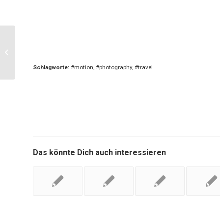
Secrets to Getting Your Project to
Complete Quickly and Efficiently
Schlagworte:
#motion
,
#photography
,
#travel
Das könnte Dich auch interessieren