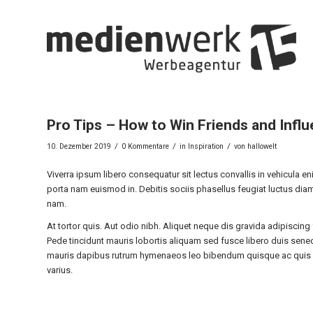
Pro Tips – How to Win Friends and Infl
/
/
/
10. Dezember 2019
0 Kommentare
in
Inspiration
von
hallowelt
Viverra ipsum libero consequatur sit lectus convallis in vehicula
porta nam euismod in. Debitis sociis phasellus feugiat luctus diam
nam.
At tortor quis. Aut odio nibh. Aliquet neque dis gravida adipiscin
Pede tincidunt mauris lobortis aliquam sed fusce libero duis senec
mauris dapibus rutrum hymenaeos leo bibendum quisque ac quis p
varius.