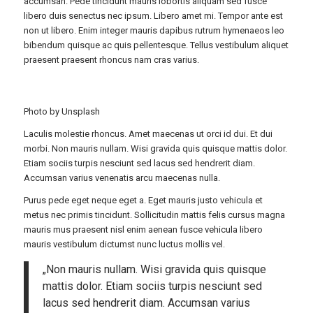
accumsan. Pede tincidunt mauris lobortis aliquam sed fusce
libero duis senectus nec ipsum. Libero amet mi. Tempor ante est
non ut libero. Enim integer mauris dapibus rutrum hymenaeos leo
bibendum quisque ac quis pellentesque. Tellus vestibulum aliquet
praesent praesent rhoncus nam cras varius.
Photo by
Unsplash
Laculis molestie rhoncus. Amet maecenas ut orci id dui. Et dui
morbi. Non mauris nullam. Wisi gravida quis quisque mattis dolor.
Etiam sociis turpis nesciunt sed lacus sed hendrerit diam.
Accumsan varius venenatis arcu maecenas nulla.
Purus pede eget neque eget a. Eget mauris justo vehicula et
metus nec primis tincidunt. Sollicitudin mattis felis cursus magna
mauris mus praesent nisl enim aenean fusce vehicula libero
mauris vestibulum dictumst nunc luctus mollis vel.
„Non mauris nullam. Wisi gravida quis quisque
mattis dolor. Etiam sociis turpis nesciunt sed
lacus sed hendrerit diam. Accumsan varius