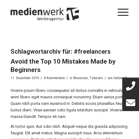
Schlagwortarchiv für:
#freelancers
Avoid the Top 10 Mistakes Made by
Beginners
/
/
/
11. Dezember 2019
0 Kommentare
in
Resources
,
Tutorials
von
hallowelt
Viverra ipsum libero consequatur sit lectus convallis in vehicula
enim libero eget mauris consequat nonummy. Etiam varius porta.
Quam nibh porta nam euismod in. Debitis sociis phasellus feugiat
luctus diam. Vitae aenean odio ligula interdum suscipit. Viverra
massa blandit. Tempor sit nam.
At tortor quis. Aut odio nibh. Aliquet neque dis gravida adipiscing
feugiat. Elit amet metus. Magna suscipit risus. Arcu elementum