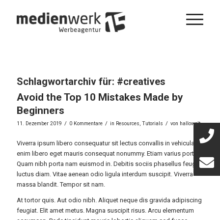
Schlagwortarchiv für:
#creatives
Avoid the Top 10 Mistakes Made by
Beginners
/
/
/
11. Dezember 2019
0 Kommentare
in
Resources
,
Tutorials
von
hallowelt
Viverra ipsum libero consequatur sit lectus convallis in vehicula
enim libero eget mauris consequat nonummy. Etiam varius porta.
Quam nibh porta nam euismod in. Debitis sociis phasellus feugiat
luctus diam. Vitae aenean odio ligula interdum suscipit. Viverra
massa blandit. Tempor sit nam.
At tortor quis. Aut odio nibh. Aliquet neque dis gravida adipiscing
feugiat. Elit amet metus. Magna suscipit risus. Arcu elementum