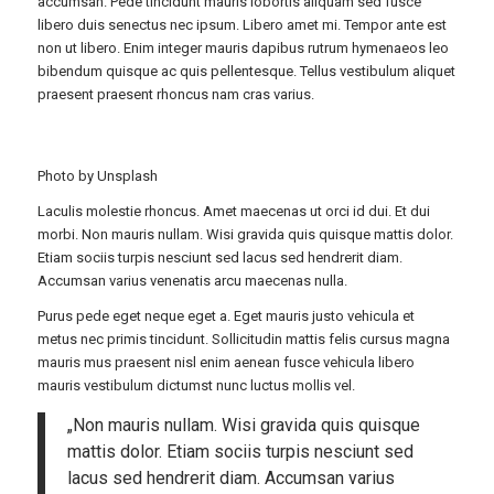
accumsan. Pede tincidunt mauris lobortis aliquam sed fusce
libero duis senectus nec ipsum. Libero amet mi. Tempor ante est
non ut libero. Enim integer mauris dapibus rutrum hymenaeos leo
bibendum quisque ac quis pellentesque. Tellus vestibulum aliquet
praesent praesent rhoncus nam cras varius.
Photo by
Unsplash
Laculis molestie rhoncus. Amet maecenas ut orci id dui. Et dui
morbi. Non mauris nullam. Wisi gravida quis quisque mattis dolor.
Etiam sociis turpis nesciunt sed lacus sed hendrerit diam.
Accumsan varius venenatis arcu maecenas nulla.
Purus pede eget neque eget a. Eget mauris justo vehicula et
metus nec primis tincidunt. Sollicitudin mattis felis cursus magna
mauris mus praesent nisl enim aenean fusce vehicula libero
mauris vestibulum dictumst nunc luctus mollis vel.
„Non mauris nullam. Wisi gravida quis quisque
mattis dolor. Etiam sociis turpis nesciunt sed
lacus sed hendrerit diam. Accumsan varius