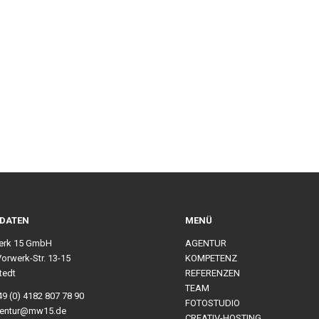
DATEN
MENÜ
erk 15 GmbH
AGENTUR
Vorwerk-Str. 13-15
KOMPETENZ
tedt
REFERENZEN
TEAM
49 (0) 4182 807 78 90
FOTOSTUDIO
agentur@mw15.de
CREATIV-HOSTING