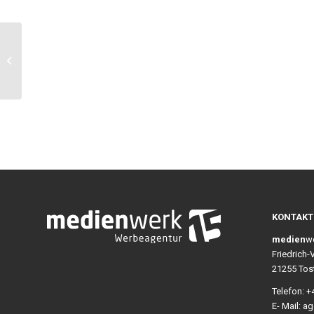
Milk Bath
KONTAKT
medien
w
Friedrich-
21255 Tos
Telefon: +
E- Mail: 