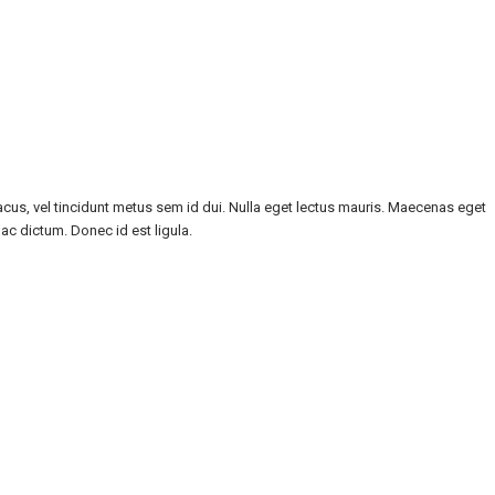
 lacus, vel tincidunt metus sem id dui. Nulla eget lectus mauris. Maecenas eget
 ac dictum. Donec id est ligula.